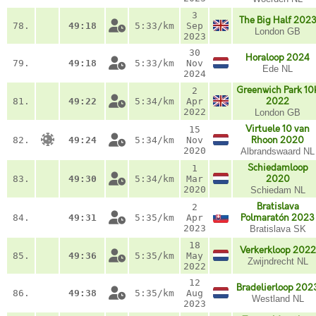
3
The Big Half 202
78.
49:18
5:33/km
Sep
London GB
2023
30
Horaloop 2024
79.
49:18
5:33/km
Nov
Ede NL
2024
Greenwich Park 10
2
81.
49:22
5:34/km
Apr
2022
2022
London GB
Virtuele 10 van
15
82.
49:24
5:34/km
Nov
Rhoon 2020
2020
Albrandswaard NL
Schiedamloop
1
83.
49:30
5:34/km
Mar
2020
2020
Schiedam NL
Bratislava
2
84.
49:31
5:35/km
Apr
Polmaratón 2023
2023
Bratislava SK
18
Verkerkloop 2022
85.
49:36
5:35/km
May
Zwijndrecht NL
2022
12
Bradelierloop 202
86.
49:38
5:35/km
Aug
Westland NL
2023