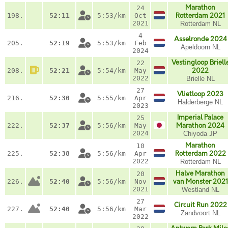
Marathon
24
198.
52:11
5:53/km
Oct
Rotterdam 2021
2021
Rotterdam NL
4
Asselronde 2024
205.
52:19
5:53/km
Feb
Apeldoorn NL
2024
Vestingloop Briell
22
208.
52:21
5:54/km
May
2022
2022
Brielle NL
27
Vlietloop 2023
216.
52:30
5:55/km
Apr
Halderberge NL
2023
Imperial Palace
25
222.
52:37
5:56/km
May
Marathon 2024
2024
Chiyoda JP
Marathon
10
225.
52:38
5:56/km
Apr
Rotterdam 2022
2022
Rotterdam NL
Halve Marathon
20
226.
52:40
5:56/km
Nov
van Monster 2021
2021
Westland NL
27
Circuit Run 2022
227.
52:40
5:56/km
Mar
Zandvoort NL
2022