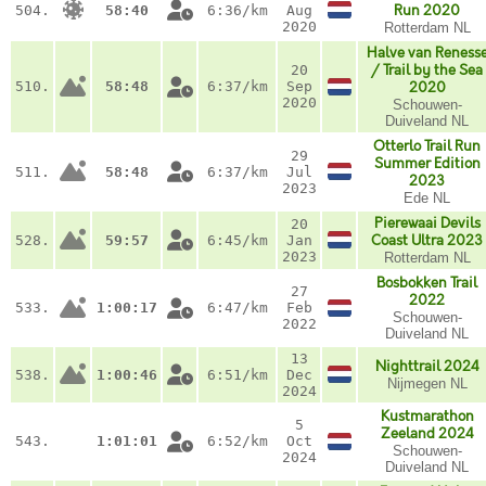
504.
58:40
6:36/km
Aug
Run 2020
2020
Rotterdam NL
Halve van Reness
20
/ Trail by the Sea
510.
58:48
6:37/km
Sep
2020
2020
Schouwen-
Duiveland NL
Otterlo Trail Run
29
Summer Edition
511.
58:48
6:37/km
Jul
2023
2023
Ede NL
Pierewaai Devils
20
528.
59:57
6:45/km
Jan
Coast Ultra 2023
2023
Rotterdam NL
Bosbokken Trail
27
2022
533.
1:00:17
6:47/km
Feb
Schouwen-
2022
Duiveland NL
13
Nighttrail 2024
538.
1:00:46
6:51/km
Dec
Nijmegen NL
2024
Kustmarathon
5
Zeeland 2024
543.
1:01:01
6:52/km
Oct
Schouwen-
2024
Duiveland NL