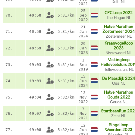
Delft NL
2021
25
CPC Loop 2022
70.
48:58
5:31/km
Sep
The Hague NL
2022
Halve Marathon
21
71.
48:58
5:31/km
Jan
Zoetermeer 2024
2024
Zoetermeer NL
Kraanvogelloop
29
72.
48:59
5:31/km
Jan
2023
2023
Nissewaard NL
Vestingloop
1
73.
49:03
5:31/km
Sep
Hellevoetsluis 201
2019
Hellevoetsluis NL
15
De Maasdijk 2024
74.
49:03
5:31/km
Jun
Oss NL
2024
Halve Marathon
13
75.
49:04
5:32/km
Nov
Gouda 2022
2022
Gouda NL
7
StartbaanRun 202
76.
49:07
5:32/km
Nov
Zeist NL
2021
Singelloop
12
77.
49:08
5:32/km
Jun
Woerden 2023
2023
Woerden NL