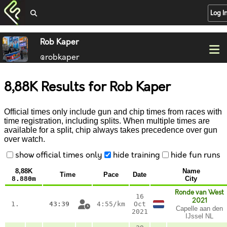
Log I
Rob Kaper
@robkaper
8,88K Results for Rob Kaper
Official times only include gun and chip times from races with
time registration, including splits. When multiple times are
available for a split, chip always takes precedence over gun
over watch.
show official times only
hide training
hide fun runs
8,88K
Name
Time
Pace
Date
8.880m
City
Ronde van West
16
2021
1.
43:39
4:55/km
Oct
Capelle aan den
2021
IJssel NL