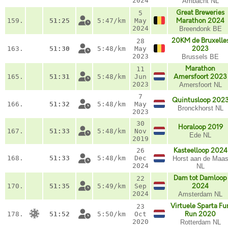
2024
Ambacht NL
Great Breweries
5
159.
51:25
5:47/km
May
Marathon 2024
2024
Breendonk BE
20KM de Bruxelle
28
163.
51:30
5:48/km
May
2023
2023
Brussels BE
Marathon
11
165.
51:31
5:48/km
Jun
Amersfoort 2023
2023
Amersfoort NL
7
Quintusloop 202
166.
51:32
5:48/km
May
Bronckhorst NL
2023
30
Horaloop 2019
167.
51:33
5:48/km
Nov
Ede NL
2019
26
Kasteelloop 2024
168.
51:33
5:48/km
Dec
Horst aan de Maa
2024
NL
Dam tot Damloop
22
170.
51:35
5:49/km
Sep
2024
2024
Amsterdam NL
Virtuele Sparta Fu
23
178.
51:52
5:50/km
Oct
Run 2020
2020
Rotterdam NL