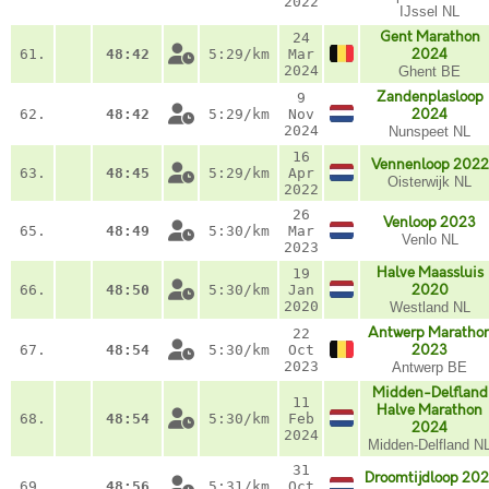
2022
IJssel NL
Gent Marathon
24
61.
48:42
5:29/km
Mar
2024
2024
Ghent BE
Zandenplasloop
9
62.
48:42
5:29/km
Nov
2024
2024
Nunspeet NL
16
Vennenloop 2022
63.
48:45
5:29/km
Apr
Oisterwijk NL
2022
26
Venloop 2023
65.
48:49
5:30/km
Mar
Venlo NL
2023
Halve Maassluis
19
66.
48:50
5:30/km
Jan
2020
2020
Westland NL
Antwerp Maratho
22
67.
48:54
5:30/km
Oct
2023
2023
Antwerp BE
Midden-Delfland
11
Halve Marathon
68.
48:54
5:30/km
Feb
2024
2024
Midden-Delfland N
31
Droomtijdloop 202
69.
48:56
5:31/km
Oct