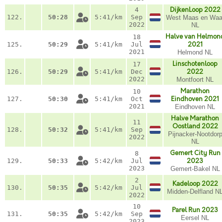
4
DijkenLoop 2022
122.
50:28
5:41/km
Sep
West Maas en Waa
2022
NL
Halve van Helmon
18
125.
50:29
5:41/km
Jul
2021
2021
Helmond NL
Linschotenloop
17
126.
50:29
5:41/km
Dec
2022
2022
Montfoort NL
Marathon
10
127.
50:30
5:41/km
Oct
Eindhoven 2021
2021
Eindhoven NL
Halve Marathon
11
Oostland 2022
128.
50:32
5:41/km
Sep
Pijnacker-Nootdor
2022
NL
Gemert City Run
8
129.
50:33
5:42/km
Jul
2023
2023
Gemert-Bakel NL
2
Kadeloop 2022
130.
50:35
5:42/km
Jul
Midden-Delfland N
2022
10
Parel Run 2023
131.
50:35
5:42/km
Sep
Eersel NL
2023