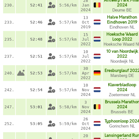
Antwerp Park Mile
28
230.
52:41
5:56/km
Jan
2024
2024
Deurne BE
Halve Marathon
13
233.
52:46
5:57/km
Oct
Eindhoven 2019
2019
Eindhoven NL
Hoeksche Waard
15
235.
52:48
5:57/km
Jul
Loop 2022
2022
Hoeksche Waard N
10 van Noordwijk
10
237.
52:51
5:57/km
Jul
2022
2022
Noordwijk NL
30
Eresburglauf 202
240.
52:53
5:57/km
Apr
Marsberg DE
2022
Klaverbladloop
10
242.
52:54
5:57/km
Nov
2024
2024
Zoetermeer NL
Brussels Maratho
3
247.
53:01
5:58/km
Nov
2024
2024
Brussels BE
26
Typhoonloop 202
252.
53:05
5:59/km
Oct
Gorinchem NL
2024
Lansingerland Ru
20