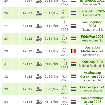
25.
47:07
5:18/km
Aug
Berendloop 2022
2022
Groningen NL
22
Run by Night 202
26.
47:07
5:18/km
Nov
Barneveld NL
2024
Van Goghloop
3
27.
47:10
5:19/km
Jun
2023
2023
Nuenen c.a. NL
23
Pride Run 2023
28.
47:12
5:19/km
Jul
Amsterdam NL
2023
Dwars door
29
29.
47:12
5:19/km
Sep
Mechelen 2024
2024
Mechelen BE
1
Kadeloop 2023
31.
47:17
5:19/km
Jul
Midden-Delfland N
2023
Vestingloop
8
32.
47:22
5:20/km
Mar
Gorinchem 2020
2020
Gorinchem NL
26
Oranjeloop 2024
33.
47:25
5:20/km
Apr
Reimerswaal NL
2024
Halve Marathon
12
34.
47:34
5:21/km
Nov
Gouda 2023