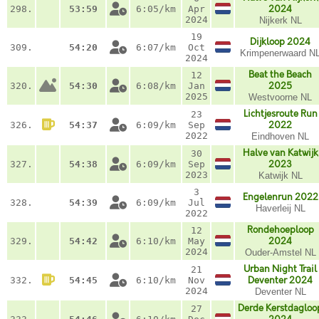
298.
53:59
6:05/km
Apr
2024
2024
Nijkerk NL
19
Dijkloop 2024
309.
54:20
6:07/km
Oct
Krimpenerwaard N
2024
Beat the Beach
12
320.
54:30
6:08/km
Jan
2025
2025
Westvoorne NL
Lichtjesroute Run
23
326.
54:37
6:09/km
Sep
2022
2022
Eindhoven NL
Halve van Katwijk
30
327.
54:38
6:09/km
Sep
2023
2023
Katwijk NL
3
Engelenrun 2022
328.
54:39
6:09/km
Jul
Haverleij NL
2022
Rondehoeploop
12
329.
54:42
6:10/km
May
2024
2024
Ouder-Amstel NL
Urban Night Trail
21
332.
54:45
6:10/km
Nov
Deventer 2024
2024
Deventer NL
Derde Kerstdagloo
27