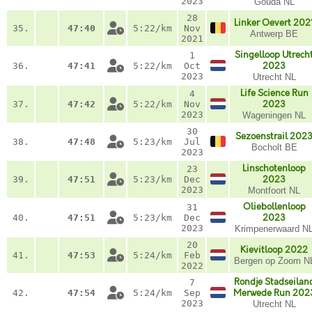
2023
Gouda NL
28
Linker Oevert 202
35.
47:40
5:22/km
Nov
Antwerp BE
2021
Singelloop Utrech
1
36.
47:41
5:22/km
Oct
2023
2023
Utrecht NL
Life Science Run
4
37.
47:42
5:22/km
Nov
2023
2023
Wageningen NL
30
Sezoenstrail 202
38.
47:48
5:23/km
Jul
Bocholt BE
2023
Linschotenloop
23
39.
47:51
5:23/km
Dec
2023
2023
Montfoort NL
Oliebollenloop
31
40.
47:51
5:23/km
Dec
2023
2023
Krimpenerwaard N
20
Kievitloop 2022
41.
47:53
5:24/km
Feb
Bergen op Zoom N
2022
Rondje Stadseilan
7
42.
47:54
5:24/km
Sep
Merwede Run 202
2023
Utrecht NL