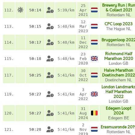
Brewery Run | Ru
25
112.
50:14
5:39/km
Apr
& Collect 2021
2021
Rotterdam NL
12
CPC Loop 2023
113.
50:15
5:40/km
Mar
The Hague NL
2023
11
Bruggenloop 202
114.
50:17
5:40/km
Dec
Rotterdam NL
2022
Richmond Half
23
115.
50:18
5:40/km
Feb
Marathon 2020
2020
London GB
Halve Marathon
30
117.
50:25
5:41/km
Oct
Doetinchem 2022
2022
Doetinchem NL
London Landmark
3
Half Marathon
119.
50:27
5:41/km
Apr
2022
2022
London GB
Edegem Loopt
31
120.
50:27
5:41/km
Aug
2024
2024
Edegem BE
2
Erasmusronde 201
121.
50:28
5:41/km
Nov
Rotterdam NL
2019