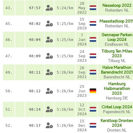
28
Nesseloop 2022
43.
47:57
5:24/km
May
Rotterdam NL
2022
15
Maasstadloop 201
45.
48:02
5:25/km
Sep
Rotterdam NL
2019
Genneper Parken
7
46.
48:04
5:25/km
Jan
Loop 2024
2024
Eindhoven NL
Tilburg Ten Miles
24
47.
48:09
5:25/km
Sep
2023
2023
Tilburg NL
Halve Marathon
26
49.
48:11
5:26/km
Sep
Barendrecht 2021
2021
Barendrecht NL
Hamburg
25
Halbmarathon
50.
48:12
5:26/km
Jun
2023
2023
Hamburg DE
12
Cirkel Loop 2024
51.
48:14
5:26/km
Oct
Papendrecht NL
2024
Kerstloop Dronten
15
52.
48:17
5:26/km
Dec
2024
2024
Dronten NL