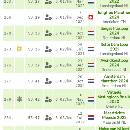
263.
53:27
6:01/km
Mar
2022
2022
Lansingerland NL
Jungfrau Maratho
7
266.
53:29
6:01/km
Sep
2024
2024
Interlaken CH
Bergse Plasloop
13
270.
53:33
6:02/km
Oct
2024
2024
Rotterdam NL
Rotte Dam Loop
25
273.
53:36
6:02/km
Jul
2021
2021
Lansingerland NL
Avondkerstloop
21
275.
53:37
6:02/km
Dec
2024
2024
Roosendaal NL
Amsterdam
20
277.
53:41
6:03/km
Oct
Marathon 2024
2024
Amsterdam NL
Virtuele
10
Vestingloop Briell
279.
53:42
6:03/km
May
2020
2020
Brielle NL
Maastrichts
12
284.
53:47
6:03/km
Jun
Mooiste 2022
2022
Maastricht NL
Halve van Nijkerk
6