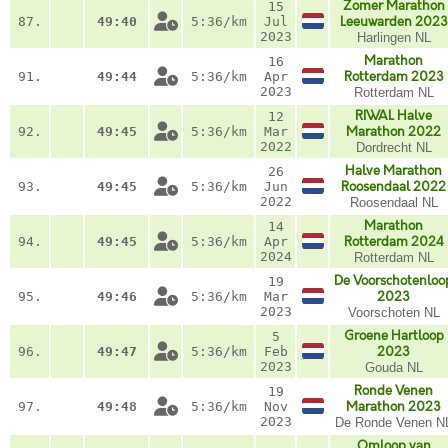
Zomer Marathon
15
87.
49:40
5:36/km
Jul
Leeuwarden 2023
2023
Harlingen NL
Marathon
16
91.
49:44
5:36/km
Apr
Rotterdam 2023
2023
Rotterdam NL
RIWAL Halve
12
92.
49:45
5:36/km
Mar
Marathon 2022
2022
Dordrecht NL
Halve Marathon
26
93.
49:45
5:36/km
Jun
Roosendaal 2022
2022
Roosendaal NL
Marathon
14
94.
49:45
5:36/km
Apr
Rotterdam 2024
2024
Rotterdam NL
De Voorschotenloo
19
95.
49:46
5:36/km
Mar
2023
2023
Voorschoten NL
Groene Hartloop
5
96.
49:47
5:36/km
Feb
2023
2023
Gouda NL
Ronde Venen
19
97.
49:48
5:36/km
Nov
Marathon 2023
2023
De Ronde Venen N
Omloop van