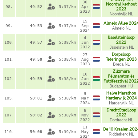
30
Noordwijkerhout
98.
49:52
5:37/km
Apr
2023
2023
Noordwijk NL
15
Almelo Allee 202
99.
49:53
5:37/km
Sep
Almelo NL
2024
IJsselsteinloop
4
100.
49:57
5:38/km
Jun
2022
2022
IJsselstein NL
Dorpsloop
27
101.
49:58
5:38/km
Aug
Teteringen 2023
2023
Breda NL
Zúzmara
16
Félmaraton és
102.
49:59
5:38/km
Jan
Futófesztivál 202
2022
Budapest HU
Halve Marathon
9
105.
50:01
5:38/km
Mar
Harderwijk 2024
2024
Harderwijk NL
DrechtStadLoop
6
107.
50:02
5:38/km
Nov
2022
2022
Dordrecht NL
11
De 10 Kraaien 202
110.
50:08
5:39/km
May
Ridderkerk NL
2024