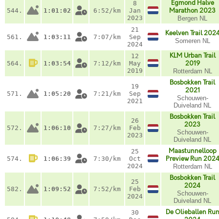
Egmond Halve
8
544.
1:01:02
6:52/km
Jan
Marathon 2023
2023
Bergen NL
21
Keelven Trail 202
561.
1:03:11
7:07/km
Sep
Someren NL
2024
KLM Urban Trail
12
564.
1:03:54
7:12/km
May
2019
2019
Rotterdam NL
Bosbokken Trail
19
2021
571.
1:05:20
7:21/km
Sep
Schouwen-
2021
Duiveland NL
Bosbokken Trail
26
2023
572.
1:06:10
7:27/km
Feb
Schouwen-
2023
Duiveland NL
Maastunnelloop
25
574.
1:06:39
7:30/km
Oct
Preview Run 202
2024
Rotterdam NL
Bosbokken Trail
25
2024
582.
1:09:52
7:52/km
Feb
Schouwen-
2024
Duiveland NL
De Olieballen Ru
30