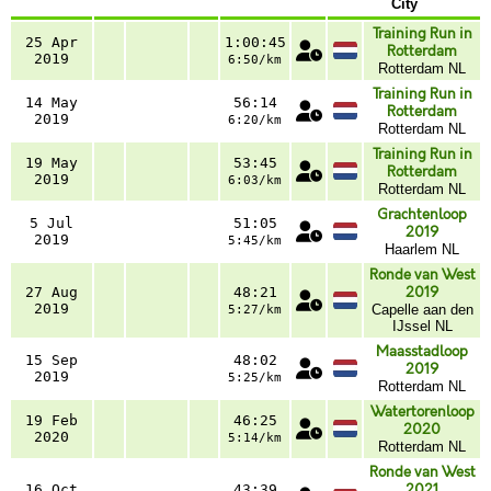
City
Training Run in
25 Apr
1:00:45
Rotterdam
2019
6:50/km
Rotterdam NL
Training Run in
14 May
56:14
Rotterdam
2019
6:20/km
Rotterdam NL
Training Run in
19 May
53:45
Rotterdam
2019
6:03/km
Rotterdam NL
Grachtenloop
5 Jul
51:05
2019
2019
5:45/km
Haarlem NL
Ronde van West
27 Aug
48:21
2019
2019
Capelle aan den
5:27/km
IJssel NL
Maasstadloop
15 Sep
48:02
2019
2019
5:25/km
Rotterdam NL
Watertorenloop
19 Feb
46:25
2020
2020
5:14/km
Rotterdam NL
Ronde van West
16 Oct
43:39
2021