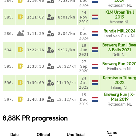
584.
1:10:48
7:58/km
Dec
2024
2024
Rotterdam NL
KLM Urban Trail
24
585.
1:11:07
8:01/km
Nov
2019
2019
Arnhem NL
7
Rundje Mill 2024
586.
1:11:39
8:04/km
Dec
Land van Cuijk NL
2024
Brewery Run | Bee
19
594.
1:22:26
9:17/km
Jun
& Balls 2021
2021
Delft NL
27
Brewery Run 202
595.
1:33:33
10:32/km
Sep
Eindhoven NL
2020
Kermisrun Tilbur
24
596.
1:39:09
11:10/km
Jul
2022
2022
Tilburg NL
Brewery Run | X-
15
597.
1:48:19
12:12/km
Dec
Mas 2019
2019
Rotterdam NL
8,88K PR progression
Name
Date
Official
Unofficial