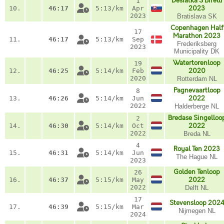
Desiatka S Birelli
1
10.
46:17
5:13/km
Apr
2023
2023
Bratislava SK
Copenhagen Half
17
Marathon 2023
11.
46:17
5:13/km
Sep
Frederiksberg
2023
Municipality DK
Watertorenloop
19
12.
46:25
5:14/km
Feb
2020
2020
Rotterdam NL
Pagnevaartloop
8
13.
46:26
5:14/km
Jun
2022
2022
Halderberge NL
Bredase Singelloo
2
14.
46:30
5:14/km
Oct
2022
2022
Breda NL
4
Royal Ten 2023
15.
46:31
5:14/km
Jun
The Hague NL
2023
Golden Tenloop
26
16.
46:37
5:15/km
May
2022
2022
Delft NL
17
Stevensloop 202
17.
46:39
5:15/km
Mar
Nijmegen NL
2024