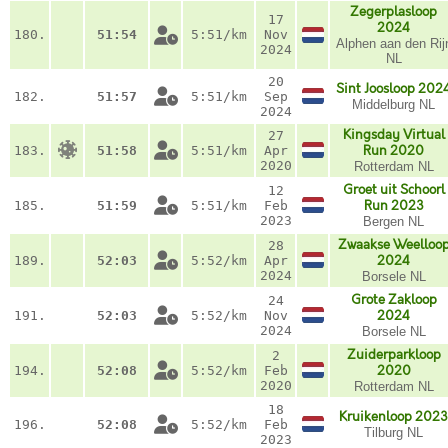
Zegerplasloop
17
2024
180.
51:54
5:51/km
Nov
Alphen aan den Rij
2024
NL
20
Sint Joosloop 202
182.
51:57
5:51/km
Sep
Middelburg NL
2024
Kingsday Virtual
27
183.
51:58
5:51/km
Apr
Run 2020
2020
Rotterdam NL
Groet uit Schoorl
12
185.
51:59
5:51/km
Feb
Run 2023
2023
Bergen NL
Zwaakse Weelloo
28
189.
52:03
5:52/km
Apr
2024
2024
Borsele NL
Grote Zakloop
24
191.
52:03
5:52/km
Nov
2024
2024
Borsele NL
Zuiderparkloop
2
194.
52:08
5:52/km
Feb
2020
2020
Rotterdam NL
18
Kruikenloop 2023
196.
52:08
5:52/km
Feb
Tilburg NL
2023