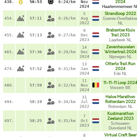
438.
56:53
6:24/km
Nov
2024
2024
Haarlemmermeer N
5
Strandloop 2022
454.
57:11
6:26/km
Aug
Goeree-Overflakke
2022
NL
Brabantse Kluis
9
455.
57:13
6:27/km
Dec
Trail 2023
2023
Laarbeek NL
Zevenheuvelen
14
465.
57:36
6:29/km
Dec
Wintertrail 2024
2024
Nijmegen NL
Otterlo Trail Run
13
474.
57:52
6:31/km
Jan
2024
2024
Ede NL
11
11-11-11 Loop 202
480.
57:59
6:32/km
Nov
Vossem BE
2024
Halve Marathon
31
494.
58:19
6:34/km
Jul
Rotterdam 2022
2022
Rotterdam NL
Kustmarathon
7
Zeeland 2023
497.
58:25
6:35/km
Oct
Schouwen-
2023
Duiveland NL
Virtual Craft Beer
8