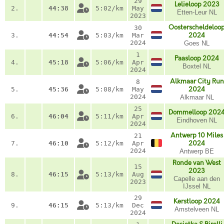
29
Lelieloop 2023
2.
44:38
5:02/km
May
Etten-Leur NL
2023
Oosterscheldeloo
30
3.
44:54
5:03/km
Mar
2024
2024
Goes NL
1
Paasloop 2024
4.
45:18
5:06/km
Apr
Boxtel NL
2024
Alkmaar City Run
8
5.
45:36
5:08/km
May
2024
2024
Alkmaar NL
25
Dommelloop 202
6.
46:04
5:11/km
Apr
Eindhoven NL
2024
Antwerp 10 Miles
21
7.
46:10
5:12/km
Apr
2024
2024
Antwerp BE
Ronde van West
15
2023
8.
46:15
5:13/km
Aug
Capelle aan den
2023
IJssel NL
29
Kerstloop 2024
9.
46:15
5:13/km
Dec
Amstelveen NL
2024