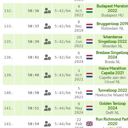
Budapest Marato
9
132.
50:36
5:42/km
Oct
2022
2022
Budapest HU
8
Bruggenloop 201
133.
50:37
5:42/km
Dec
Rotterdam NL
2019
Woerdense
20
135.
50:39
5:42/km
Jun
Singelloop 2022
2022
Woerden NL
Bredase Singelloo
6
136.
50:41
5:42/km
Oct
2024
2024
Breda NL
Halve Marathon
3
Capelle 2021
139.
50:48
5:43/km
Oct
Capelle aan den
2021
IJssel NL
5
Tunnelloop 2022
140.
50:50
5:43/km
Feb
Hoeksche Waard N
2022
Golden Tenloop
9
141.
50:51
5:44/km
May
2024
2024
Delft NL
Run Richmond Par
22
142.
50:54
5:44/km
Feb
2020