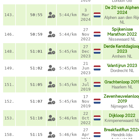
2020
London GB
De 20 van Alphen
3
2024
143.
50:55
5:44/km
Mar
Alphen aan den Rij
2024
NL
Spijkenisse
27
146.
50:59
5:44/km
Nov
Marathon 2022
2022
Nissewaard NL
Derde Kerstdagloo
27
148.
51:01
5:45/km
Dec
2023
2023
Arnhem NL
21
Wantijrun 2023
149.
51:02
5:45/km
Jun
Dordrecht NL
2023
5
Grachtenloop 201
151.
51:05
5:45/km
Jul
Haarlem NL
2019
Zevenheuvelenloo
17
152.
51:07
5:45/km
Nov
2019
2019
Nijmegen NL
22
Dijkloop 2022
153.
51:10
5:46/km
Oct
Krimpenerwaard N
2022
27
BreakfastRun 202
158.
51:15
5:46/km
Apr
Hendrik-Ido-