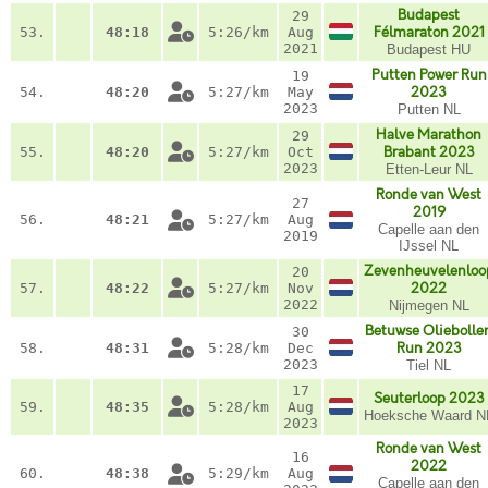
Budapest
29
53.
48:18
5:26/km
Aug
Félmaraton 2021
2021
Budapest HU
Putten Power Run
19
54.
48:20
5:27/km
May
2023
2023
Putten NL
Halve Marathon
29
55.
48:20
5:27/km
Oct
Brabant 2023
2023
Etten-Leur NL
Ronde van West
27
2019
56.
48:21
5:27/km
Aug
Capelle aan den
2019
IJssel NL
Zevenheuvelenloo
20
57.
48:22
5:27/km
Nov
2022
2022
Nijmegen NL
Betuwse Oliebolle
30
58.
48:31
5:28/km
Dec
Run 2023
2023
Tiel NL
17
Seuterloop 2023
59.
48:35
5:28/km
Aug
Hoeksche Waard N
2023
Ronde van West
16
2022
60.
48:38
5:29/km
Aug
Capelle aan den