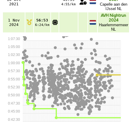
2021
Capelle aan den
4:55/km
IJssel NL
AVH Nightrun
1 Nov
56:53
2024
2024
Haarlemmermeer
6:24/km
NL
1:07:30
1:05:00
1:02:30
1:00:00
0:57:30
0:55:00
0:52:30
0:50:00
0:47:30
0:45:00
0:42:30