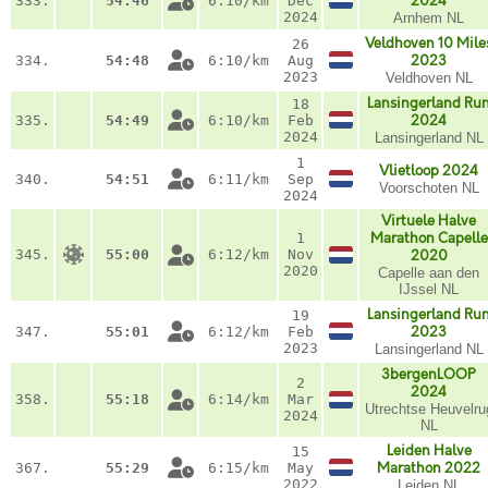
333.
54:46
6:10/km
Dec
2024
2024
Arnhem NL
Veldhoven 10 Mile
26
334.
54:48
6:10/km
Aug
2023
2023
Veldhoven NL
Lansingerland Ru
18
335.
54:49
6:10/km
Feb
2024
2024
Lansingerland NL
1
Vlietloop 2024
340.
54:51
6:11/km
Sep
Voorschoten NL
2024
Virtuele Halve
1
Marathon Capelle
345.
55:00
6:12/km
Nov
2020
2020
Capelle aan den
IJssel NL
Lansingerland Ru
19
347.
55:01
6:12/km
Feb
2023
2023
Lansingerland NL
3bergenLOOP
2
2024
358.
55:18
6:14/km
Mar
Utrechtse Heuvelru
2024
NL
Leiden Halve
15
367.
55:29
6:15/km
May
Marathon 2022
2022
Leiden NL