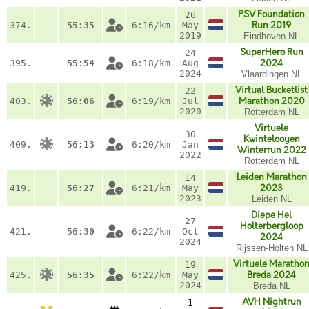
PSV Foundation
26
374.
55:35
6:16/km
May
Run 2019
2019
Eindhoven NL
SuperHero Run
24
395.
55:54
6:18/km
Aug
2024
2024
Vlaardingen NL
Virtual Bucketlist
22
403.
56:06
6:19/km
Jul
Marathon 2020
2020
Rotterdam NL
Virtuele
30
Kwintelooyen
409.
56:13
6:20/km
Jan
Winterrun 2022
2022
Rotterdam NL
Leiden Marathon
14
419.
56:27
6:21/km
May
2023
2023
Leiden NL
Diepe Hel
27
Holterbergloop
421.
56:30
6:22/km
Oct
2024
2024
Rijssen-Holten NL
Virtuele Maratho
19
425.
56:35
6:22/km
May
Breda 2024
2024
Breda NL
AVH Nightrun
1