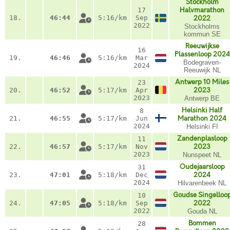
Stockholm
17
Halvmarathon
18.
46:44
5:16/km
Sep
2022
2022
Stockholms
kommun SE
Reeuwijkse
16
Plassenloop 2024
19.
46:46
5:16/km
Mar
Bodegraven-
2024
Reeuwijk NL
Antwerp 10 Miles
23
20.
46:52
5:17/km
Apr
2023
2023
Antwerp BE
Helsinki Half
8
21.
46:55
5:17/km
Jun
Marathon 2024
2024
Helsinki FI
Zandenplasloop
11
22.
46:57
5:17/km
Nov
2023
2023
Nunspeet NL
Oudejaarsloop
31
23.
47:01
5:18/km
Dec
2024
2024
Hilvarenbeek NL
Goudse Singelloo
10
24.
47:05
5:18/km
Sep
2022
2022
Gouda NL
Bommen
28